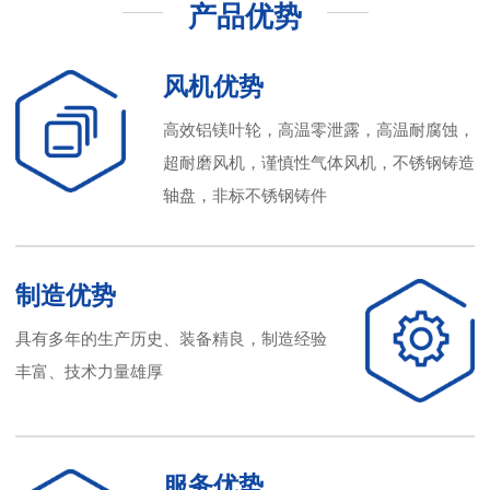
产品优势
风机优势
高效铝镁叶轮，高温零泄露，高温耐腐蚀，
超耐磨风机，谨慎性气体风机，不锈钢铸造
轴盘，非标不锈钢铸件
制造优势
具有多年的生产历史、装备精良，制造经验
丰富、技术力量雄厚
服务优势