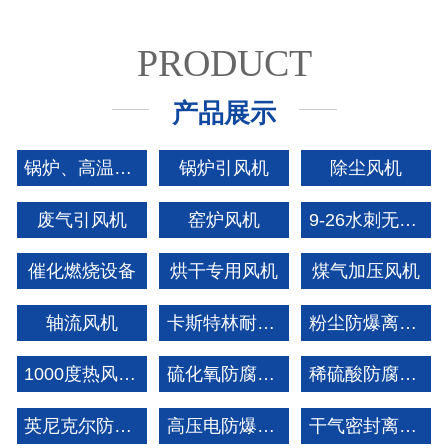
PRODUCT
产品展示
锅炉、高温离心风机
锅炉引风机
除尘风机
废气引风机
窑炉风机
9-26水刺无纺布专用风机
催化燃烧设备
烘干专用风机
煤气加压风机
轴流风机
卡斯特林耐腐风机
粉尘防爆离心风机
1000度热风循环风机
硫化氧防腐风机
稀硫酸防腐风机
英尼克尔防腐风机
高压电防爆离心风机
干气密封离心风机