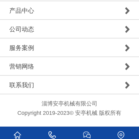
产品中心
公司动态
服务案例
营销网络
联系我们
淄博安亭机械有限公司
Copyright 2019-2023© 安亭机械 版权所有