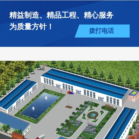
精益制造、精品工程、精心服务
为质量方针！
拨打电话