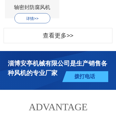
轴密封防腐风机
详情>>
查看更多>>
淄博安亭机械有限公司是生产销售各
种风机的专业厂家
拨打电话
ADVANTAGE