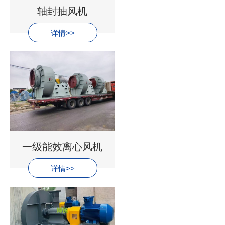
轴封抽风机
详情>>
一级能效离心风机
详情>>