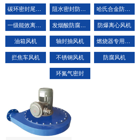
碳环密封尾气风机
阻水密封防腐风机
哈氏合金防腐风机
一级能效离心风机
发烟酸防腐风机
防爆离心风机
油箱风机
轴封抽风机
燃烧器专用风机
拦焦车风机
不锈钢风机
防腐风机
环氮气密封