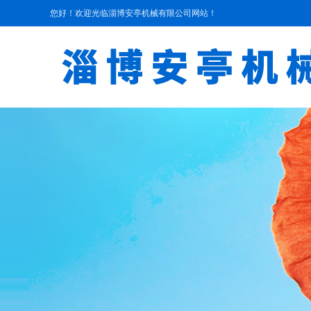
您好！欢迎光临淄博安亭机械有限公司网站！